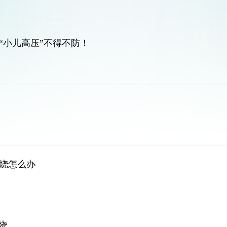
“小儿高压”不得不防！
烧怎么办
烧