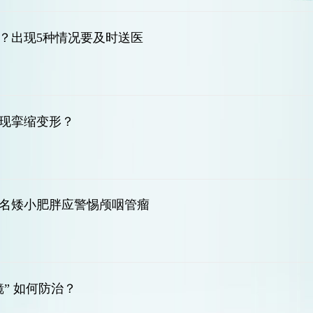
？出现5种情况要及时送医
现挛缩变形？
名矮小肥胖应警惕颅咽管瘤
” 如何防治？