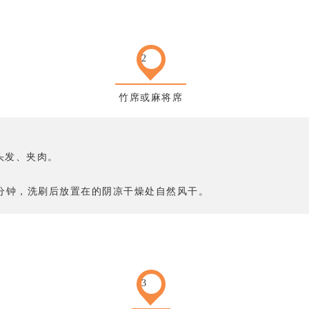
2
竹席或麻将席
头发、夹肉。
0分钟，洗刷后放置在的阴凉干燥处自然风干。
3