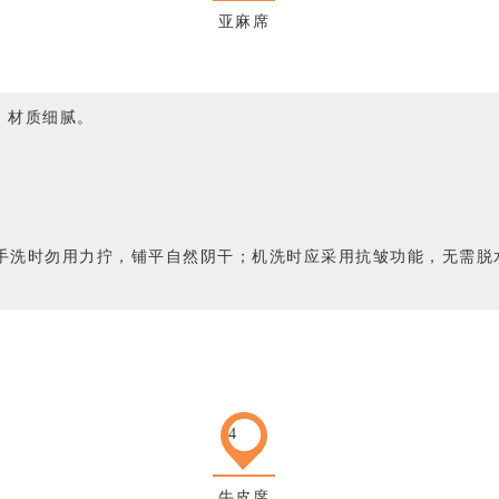
亚麻席
，材质细腻。
，手洗时勿用力拧，铺平自然阴干；机洗时应采用抗皱功能，无需脱
4
牛皮席