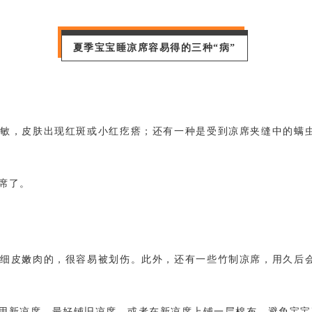
夏季宝宝睡凉席容易得的三种“
病
”
敏，皮肤出现红斑或小红疙瘩；还有一种是受到凉席夹缝中的螨
席了。
细皮嫩肉的，很容易被划伤。此外，还有一些竹制凉席，用久后
用新凉席，最好铺旧凉席，或者在新凉席上铺一层棉布，避免宝宝