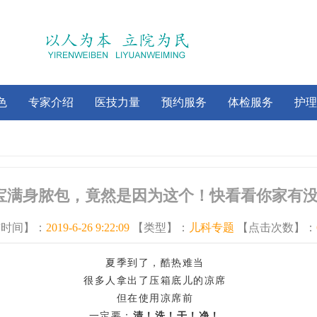
色
专家介绍
医技力量
预约服务
体检服务
护理
宝满身脓包，竟然是因为这个！快看看你家有
布时间】：
2019-6-26 9:22:09
【类型】：
儿科专题
【点击次数】：
夏季到了，酷热难当
很多人拿出了压箱底儿的凉席
但在使用凉席前
一定要：
清！洗！干！净！