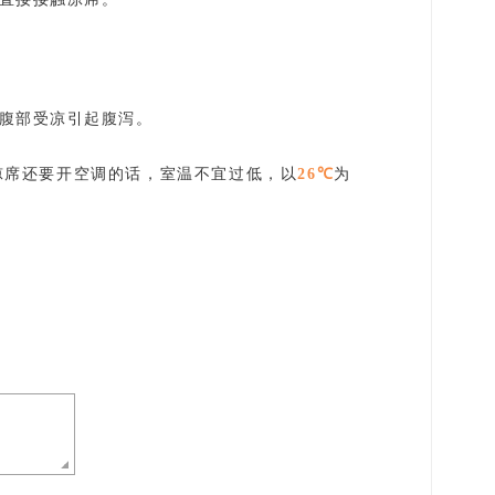
腹部受凉引起腹泻。
凉席还要开空调的话，室温不宜过低，以
26℃
为