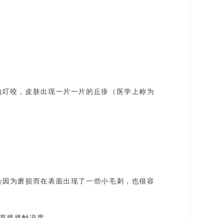
虫叮咬，皮肤出现一片一片的丘疹（医学上称为
会因为磨损而在表面出现了一些小毛刺，也很容
直接接触凉席。