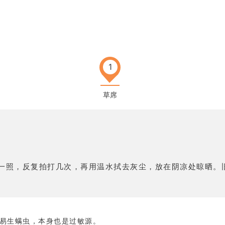
1
草席
一照，反复拍打几次，再用温水拭去灰尘，放在阴凉处晾晒。
易生螨虫，本身也是过敏源。