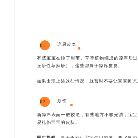
凉席皮炎
01
有些宝宝在睡了用苇、草等植物编成的凉席后过
丘疹性荨麻疹），这些都属于凉席皮炎。
如果出现上述这些情况，就暂时不要让宝宝睡凉
划伤
02
新凉席表面一般较硬，有些地方不够光滑，宝宝
易扎伤宝宝的皮肤。
医生提醒
，夏天给新生宝宝使用凉席，要尽量少