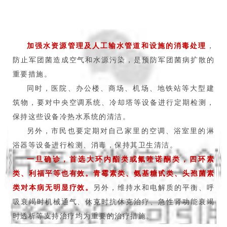
加强水资源管理及人工输水管道和设施的消毒处理
，
防止军团菌造成空气和水源污染，是预防军团菌病扩散的
重要措施。
同时，医院、办公楼、商场、机场、地铁站等大型建
筑物，要对中央空调系统、冷却塔等设备进行定期检测，
保持这些设备冷热水系统的清洁。
另外，市民也要定期对自己家里的空调、浴室里的淋
浴器等设备进行检测、消毒，保持其卫生清洁。
一旦确诊，首选大环内酯类或氟喹诺酮类，四环素
类、利福平等也有效。青霉素类、氨基糖甙类、头孢菌素
类对本病无明显疗效。
另外，维持水和电解质的平衡、呼
吸衰竭时机械通气、休克时抗休克治疗、急性肾功能衰竭
时透析等支持治疗均为重要的治疗措施。