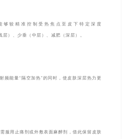
能够较精准控制受热焦点至皮下特定深度
松（浅层）、少垂（中层）、减肥（深层）。
射频能量“隔空加热”的同时，使皮肤深层热力更
不需服用止痛剂或外敷表面麻醉剂，借此保留皮肤