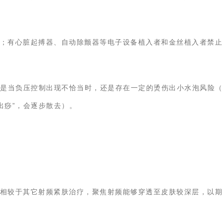
；有心脏起搏器、自动除颤器等电子设备植入者和金丝植入者禁
但是当负压控制出现不恰当时，还是存在一定的烫伤出小水泡风险
出痧”，会逐步散去）。
相较于其它射频紧肤治疗，聚焦射频能够穿透至皮肤较深层，以