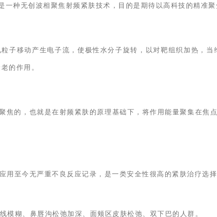
是一种无创波相聚焦射频紧肤技术，目的是期待以高科技的精准聚
粒子移动产生电子流，使极性水分子旋转，以对靶组织加热，当维
衰老的作用。
成聚焦的，也就是在射频紧肤的原理基础下，将作用能量聚集在焦
证，应用至今无严重不良反应记录，是一类安全性很高的紧肤治疗选
线模糊、鼻唇沟松弛加深、面颊区皮肤松弛、双下巴的人群。