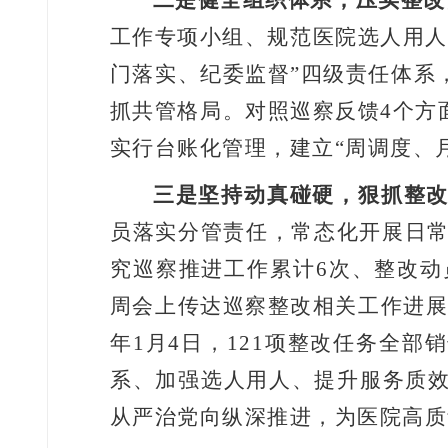
二是健全组织体系，压实整改
工作专项小组、规范医院选人用人
门落实、纪委监督
”
四级责任体系
抓共管格局。对照巡察反馈
4
个方
实行台账化管理，建立
“
周调度、
三是坚持动真碰硬，狠抓整
员落实分管责任，常态化开展日
究巡察推进工作累计
6
次、整改动
周会上传达巡察整改相关工作进
年
1
月
4
日，
121
项整改任务全部销
系、加强选人用人、提升服务质
从严治党向纵深推进，为医院高质