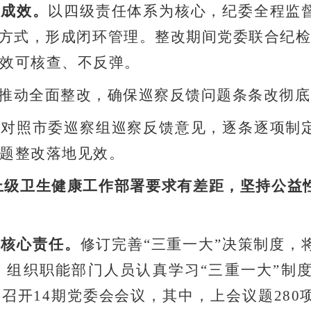
改成效。
以四级责任体系为核心，纪委全程监
方式，形成闭环管理。整改期间党委联合纪
效可核查、不反弹。
推动全面整改，确保巡察反馈问题条条改彻底
真对照市委巡察组巡察反馈意见，逐条逐项制
题整改落地见效。
上级卫生健康工作部署要求有差距，坚持公益
委核心责任。
修订完善
“
三重一大
”
决策制度，
。组织职能部门人员认真学习
“
三重一大
”
制
共召开
14
期党委会会议，其中，上会议题
280