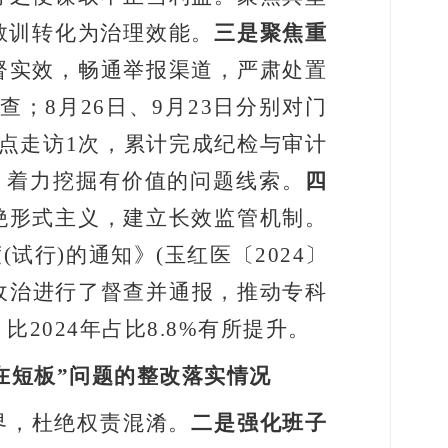
教训转化为治理效能。
三是聚焦重
督实效，畅通举报渠道，严肃处置
查；
8
月
26
日、
9
月
23
日分别对门
点走访
1
次，累计完成纪检与审计
，着力挖掘有价值的问题线索。
四
绝形式主义，建立长效监管机制。
度
(
试行
)
的通知》
(
玉红医〔
2024
〕
收治进行了督查并通报，推动专科
，比
2024
年占比
8.8%
有所提升。
在短板
”
问题的整改落实情况
界，杜绝权责混淆。
二是强化班子