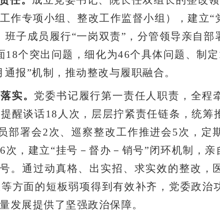
责任。
成立党委书记、院长任双组长的整改领
工作专项小组、整改工作监督小组），建立
“
，班子成员履行
“
一岗双责
”
，分管领导亲自部
面
18
个突出问题，细化为
46
个具体问题、制定
月通报
”
机制，推动整改与履职融合。
改落实。
党委书记履行第一责任人职责，全程
常提醒谈话
18
人次，层层拧紧责任链条，统筹
员部署会
2
次、巡察整改工作推进会
5
次，定
展
6
次，建立
“
挂号－督办－销号
”
闭环机制，亲
号。通过动真格、出实招、求实效的整改，
效等方面的短板弱项得到有效补齐，党委政治
量发展提供了坚强政治保障。