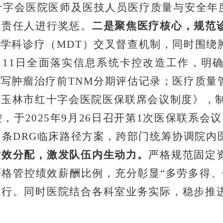
十字会医院医师及医技人员医疗质量与安全年
和责任人进行奖惩。
二是聚焦医疗核心，规范
多学科诊疗（
MDT
）交叉督查机制，同时围绕
月
11
日全面落实信息系统卡控改造工作，明
书写肿瘤治疗前
TNM
分期评估记录；医疗质量
《玉林市红十字会医院医保联席会议制度》，
控，于
2025
年
9
月
26
日召开第
1
次医保联系会议
2
条
DRG
临床路径方案，跨部门统筹协调院内
绩效分配，激发队伍内生动力。
严格规范固定
严格管控绩效薪酬比例，充分彰显
“
多劳多得、
执行。同时医院结合各科室业务实际，稳步推