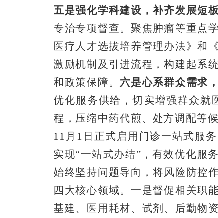
五是强化学科建设，补齐发展短
专治专项督查。聚焦肿瘤等重点
医疗人才选拔培养管理办法》和
激励机制及引进流程，构建起系
和政策保障。
六是心系群众需求
优化服务供给，切实增强群众就
程，压缩中药代煎、处方调配等
11
月
1
日正式启用门诊一站式服务
实现
“
一站式办结
”
，有效优化服
始终坚持问题导向，将风险防控
四大核心领域
。一是督促相关职
基建、医用耗材、试剂、后勤物