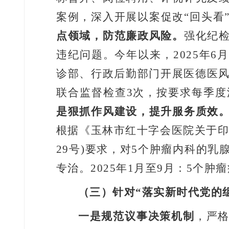
案例，深入开展以案促改
“
回头看
点领域，防范廉政风险。
强化纪
违纪问题。
今年以来，
2025
年
6
诊部、行政后勤部门开展医德医
联合监督检查
3
次，按要求每季度
是狠抓作风建设，提升服务质效
根据《玉林市红十字会医院关于
29
号
)
要求，对
5
个肿瘤内科的乳
专治。
2025
年
1
月至
9
月：
5
个肿瘤
（三）
针对
“
落实新时代党的
一是规范议事决策机制
，严