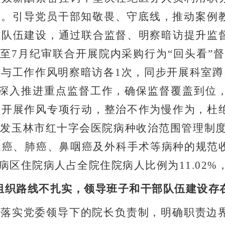
”
。引导党员干部知敬畏、守底线，推动案例
检队伍建设，通过联合监督、明察暗访提升监
月至
7
月纪审联合开展院内采购行为
“
回头看
”
督
风与工作作风明察暗访各
1
次，同步开展科室蹲
深入推进重点监督工作，确保监督覆盖到位
。
开展作风专项行动，整治不作为慢作为，杜
印发玉林市红十字会医院病种收治范围管理制
腺癌、肺癌、鼻咽癌及外科手术等病种的规范
病区住院病人占全院住院病人比例为
11.02%
组织路线不扎实，领导班子和干部队伍建设存
格落实党委领导下的院长负责制，明确职责边