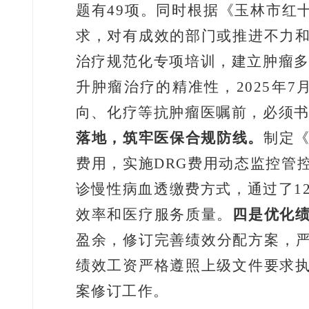
题有
49
项。同时根据《玉林市红
求，对有成效的部门或推进不力
治疗规范化专项培训，建立肿瘤
升肿瘤治疗的精准性，
2025
年
7
向、化疗等抗肿瘤医嘱前，必须
落地，筑牢医保合规防线。
制定
费用，实施
DRG
费用动态监控管
诊慢性病血透缴费方式，通过了
1
效率和医疗服务质量。
四是优化
盈余，修订完善绩效分配方案，
绩效工资严格遵照上级文件要求
案修订工作。