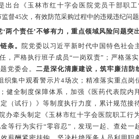
是出台《玉林市红十字会医院党员干部职工
节监督
45
次，有效防范采购过程中的违规违纪问
党
‘
两个责任
’
不够有力，重点领域风险问题突
改链条。
院党委以习近平新时代中国特色社会
任，严格执行班子成员
“
一岗双责
”
；
严格落实
专题党委会
。
二是深化清廉建设，筑牢廉洁防
组织集中观看警示片
4
场次；精准落实重点岗
；健全制度保障体系，加强《医药代表院内
规定（试行）》等制度执行力度，累计规范接
院办牵头制定《玉林市红十字会医院职工行
礼金等行为实行
“
零容忍
”
，发现一起、查处一
绩效薪酬紧密挂钩，坚决杜绝医务人员利用职