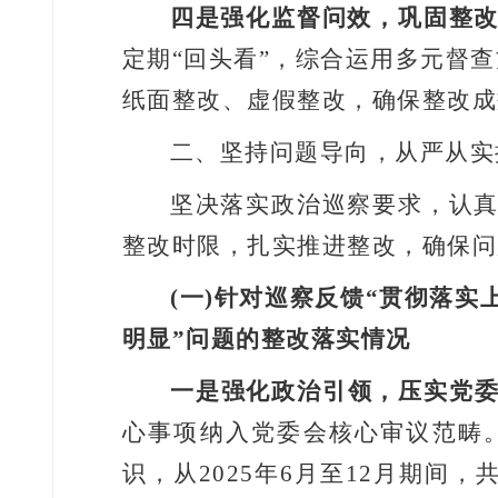
四是强化监督问效，巩固整
定期
“
回头看
”
，综合运用多元督查
纸面整改、虚假整改，确保整改成
二、坚持问题导向，从严从实
坚决落实政治巡察要求，认
整改时限，扎实推进整改，确保问
(一)
针对巡察反馈
“
贯彻落实
明显
”
问题的整改落实情况
一是强化政治引领，压实党
心事项纳入党委会核心审议范畴
识，从
2025
年
6
月至
12
月期间，