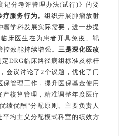
度记分考评管理办法
(
试行
)
》的要
诊疗服务行为。
组织开展肿瘤放射
肿瘤学科发展实际需要，进一步提
确临床医生在为患者开具免疫、靶
管控效能持续增强。
三是深化医改
制定
DRG
临床路径病组标准及标杆
，会议讨论了
2
个议题，优化了门
医保管理工作，提升医保基金使用
资产核算管理，精准调整年度医疗
优绩优酬
”
分配原则。
主要负责人
进平均主义分配模式科室的绩效方