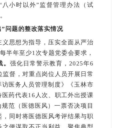
“
八小时以外
”
监督管理办法（试
题。
出
”
问题的整改落实情况
主义思想为指导，压实全面从严治
每半年至少
1
次专题党委会要求，
线。
强化日常警示教育，
2025
年
6
位监督，对重点岗位人员开展日常
拜访医务人员管理制度》《玉林市
待医药代表
16
人次、职工外出授课
为规范（医德医风）一票否决项目
起，同时将医德医风考评结果与职
务之便谋取不正当利益。聚焦典型