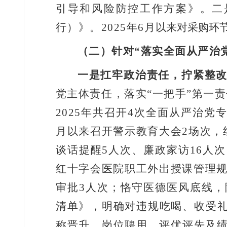
引导和风险防控工作方案》。二
行）》。
2025
年
6
月
以来对采购环
（二）
针对
“
落实全面从严治
一是扛牢政治责任，拧紧整
党主体责任，落实
“
一把手
”
第一责
2025
年共召开
4
次全面从严治党
月以来召开警示教育大会
2
场次，
谈话提醒
5
人次、廉政家访
16
人次
红十字会医院职工外出授课管理
审批
3
人次；恪守医德医风底线，
清单》，明确对违规吃喝、收受
称晋升、岗位聘用、评优评先及