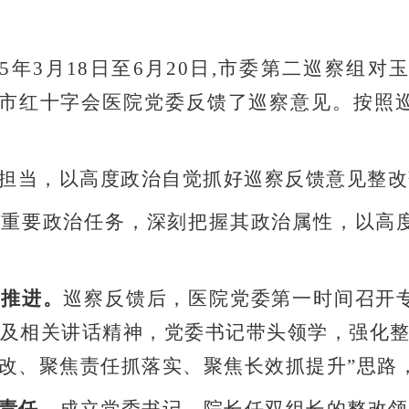
5
年
3
月
18
日至
6
月
20
日
,
市委第二巡察组对
市红十字会医院党委反馈了巡察意见。按照
担当，以高度政治自觉抓好巡察反馈意见整改
为重要政治任务，深刻把握其政治属性，以高
署推进。
巡察反馈后，医院党委第一时间召开
及相关讲话精神，党委书记带头领学，强化
改、聚焦责任抓落实、聚焦长效抓提升
”
思路