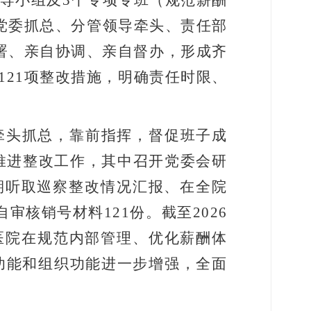
导小组及
3
个专项专班（规范薪酬
党委抓总、分管领导牵头、责任部
署、亲自协调、亲自督办，形成齐
121
项整改措施，明确责任时限、
牵头抓总，靠前指挥，督促班子成
推进整改工作，其中召开党委会研
期听取巡察整改情况汇报、在全院
自审核销号材料
121
份。截至
2026
医院在规范内部管理、优化薪酬体
功能和组织功能进一步增强，全面