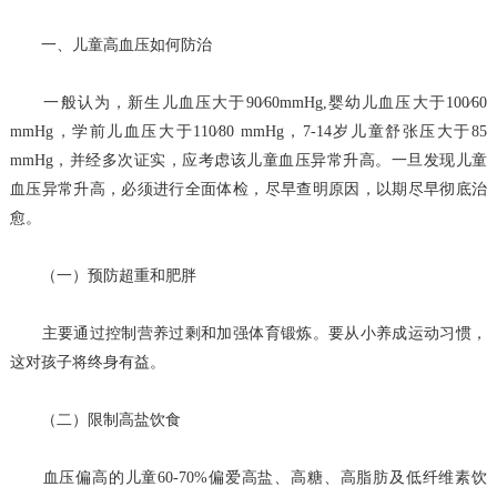
一、儿童高血压如何防治
一般认为，新生儿血压大于90∕60mmHg,婴幼儿血压大于100∕60
mmHg，学前儿血压大于110∕80 mmHg，7-14岁儿童舒张压大于85
mmHg，并经多次证实，应考虑该儿童血压异常升高。一旦发现儿童
血压异常升高，必须进行全面体检，尽早查明原因，以期尽早彻底治
愈。
（一）预防超重和肥胖
主要通过控制营养过剩和加强体育锻炼。要从小养成运动习惯，
这对孩子将终身有益。
（二）限制高盐饮食
血压偏高的儿童60-70%偏爱高盐、高糖、高脂肪及低纤维素饮