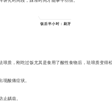
样讲究时间段，踩准时间才能事半功倍。
饭后半小时：
刷牙
珐琅质，刚吃过饭尤其是食用了酸性食物后，珐琅质变得
出现酸痛症状。
防止龋齿。