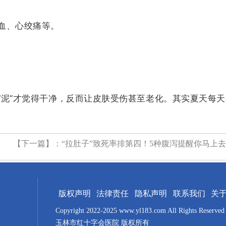
血、心绞痛等。
“泥”才觉得干净，反而让皮肤受伤甚至老化。其实夏天每
【下一篇】：
“拉肚子”致死率排第四！5种腹泻提醒你马上
版权声明
法律责任
隐私声明
联系我们
关
Copyright 2022-2025 www.yl183.com All Rights Reserved
玉林市红十字会医院 版权所有