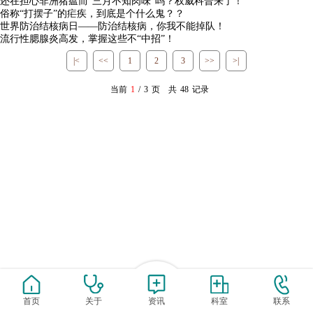
还在担心非洲猪瘟而“三月不知肉味”吗？权威科普来了！
俗称“打摆子”的疟疾，到底是个什么鬼？？
世界防治结核病日——防治结核病，你我不能掉队！
流行性腮腺炎高发，掌握这些不“中招”！
|<
<<
1
2
3
>>
>|
当前
1
/
3
页 共
48
记录
首页
关于
资讯
科室
联系