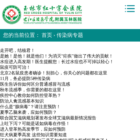
您的当前位置： 首页 › 传染病专题
走开吧，结核君！
是她！是他！就是他们！为消灭“疟疾”做出了伟大的贡献！
水痘进入高发期！医生提醒您：长过水痘也不可掉以轻心！
鼠疫可防可治！
北京2名鼠疫患者确诊！别担心，你关心的问题都在这里
11月，务必提防5种传染病
医生告诉你如何区分普通感冒与流感
秋冬流感季，你需要的都在这里！
疾控中心教你如何防控登革热？
防治人禽流感基本知识
什么是“腺病毒”？请注意预防！
夏季乙脑来袭，应如何预防？
联合国艾滋病规划署发布全球艾滋病最新情况报告
上吐下泻？可能是诺如病毒在作怪！
进入登革热高发季节，应如何预防
狂犬病夏季高发 这些知识需要知道