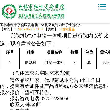
玉林市红十字会医院电脑一体机采购院内议价比选公告
【时间】：
2025-10-9 9:33:07
【类型】：
招标通告
我院
拟
对
对
电脑一体机
项目进行院内议价比
选
，
现将需求公告如下：
序号
科室
项目名称
数量
单位
需求
1
信息科
电脑一体机
8
套
见附
（具体需求以实际需求为准）
请各品牌厂家、代理商见本公告
3个工作日
内，携带有效证件及产品资料或方案来我院
信息科
报名报价，望相互转告。
报名咨询电话
:0775-2286050
联系人
:李老师