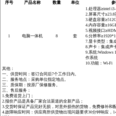
序号
产品名称
数量
单位
参
1.处理器
≥
intel i
2.屏幕尺寸
≥
23.
3.硬盘容量
≥
512
4.内存容量
≥
16G
5.视频接口
≥
HD
1
电脑一体机
8
套
6.分辨率
≥
1920*1
7.显卡类型：集
8.声卡：集成声
9.系统:Window
作系统
10.功能：Wi-Fi
其他：
一、供货时间：签订合同后
7个工作日内。
二、服务地点：
采购单位指定地点
。
三、质保期：按原厂保修服务。
三、售后服务：
1.免费送货上门；
2.报价产品是具备厂家合法渠道的全新产品；
3.交货时保证产品完好无损，对意外损伤的货物，免费修补和
4.故障响应时间：供应商所供货物出现问题要求30分钟响应，