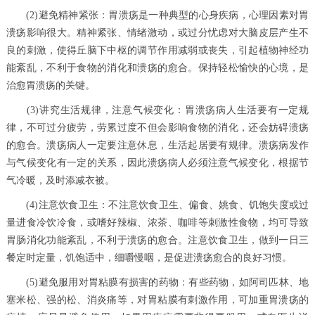
(2)避免精神紧张：胃溃疡是一种典型的心身疾病，心理因素对胃
溃疡影响很大。精神紧张、情绪激动，或过分忧虑对大脑皮层产生不
良的刺激，使得丘脑下中枢的调节作用减弱或丧失，引起植物神经功
能紊乱，不利于食物的消化和溃疡的愈合。保持轻松愉快的心境，是
治愈胃溃疡的关键。
(3)讲究生活规律，注意气候变化：胃溃疡病人生活要有一定规
律，不可过分疲劳，劳累过度不但会影响食物的消化，还会妨碍溃疡
的愈合。溃疡病人一定要注意休息，生活起居要有规律。溃疡病发作
与气候变化有一定的关系，因此溃疡病人必须注意气候变化，根据节
气冷暖，及时添减衣被。
(4)注意饮食卫生：不注意饮食卫生、偏食、姚食、饥饱失度或过
量进食冷饮冷食，或嗜好辣椒、浓茶、咖啡等刺激性食物，均可导致
胃肠消化功能紊乱，不利于溃疡的愈合。注意饮食卫生，做到一日三
餐定时定量，饥饱适中，细嚼慢咽，是促进溃疡愈合的良好习惯。
(5)避免服用对胃粘膜有损害的药物：有些药物，如阿司匹林、地
塞米松、强的松、消炎痛等，对胃粘膜有刺激作用，可加重胃溃疡的