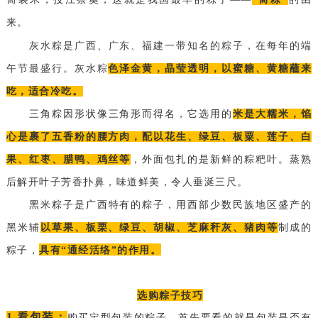
来。
灰水
粽是广西、广东、福建一带知名的粽子，在每年的端
午节最盛行。灰水粽
色泽金黄，晶莹透明，以蜜糖、黄糖蘸来
吃，适合冷吃。
三角粽因形状像三角形而得名，它选用的
米是大糯米，馅
心是裹了五香粉的腰方肉，配以花生、绿豆、板粟、莲子、白
果、红枣、腊鸭、鸡丝等
，外面包扎的是新鲜的粽粑叶。蒸熟
后解开叶子芳香扑鼻，味道鲜美，令人垂涎三尺。
黑米粽子是广西特有的粽子，用西部少数民族地区盛产的
黑米辅
以草果、板栗、绿豆、胡椒、芝麻秆灰、猪肉等
制成的
粽子，
具有“通经活络”的作用
。
选购粽子技巧
1.看包装：
购买定型包装的粽子，首先要看的就是包装是否有