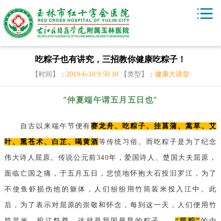
吃粽子也有讲究，三招教你健康吃粽子！
【时间】：
2019-6-10 9:50:10
【类型】：
健康大讲堂
“仲夏端午谓五月五日也”
自古以来端午节便有
赛龙舟、吃粽子、挂菖蒲、蒿草、艾
叶、熏苍术、白芷、喝黄酒
等
传统习俗。而吃粽子是为了纪念
伟大诗人屈原。传说公元前340年，爱国诗人、楚国大夫屈原，
面临亡国之痛，于五月五日，悲愤地怀抱大石投汩罗江，为了
不使鱼虾损伤他的躯体，人们纷纷用竹筒装米投入江中。此
后，为了表示对屈原的崇敬和怀念，每到这一天，人们便用竹
筒装米，投江祭奠，这就是我国最早的粽子——
“筒粽”
的由