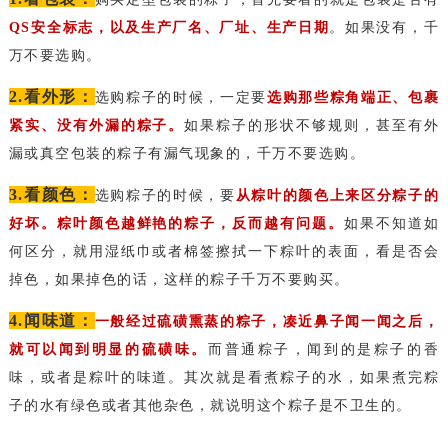
QS安全标志，以及生产厂名、厂址、生产日期
。如果没有，千
万不要选购。
2.看外形：
选购粽子的时候，一定要
选购那些粽角端正、包裹
紧实、没有外漏的粽子。
如果粽子的形状不够规则，甚至有外
漏或真空包装的粽子有漏气现象的，千万不要选购。
3.看颜色：
选购粽子的时候，要
从粽叶的颜色上来区分粽子的
好坏。粽叶颜色越鲜艳的粽子，反而越有问题。
如果不知道如
何区分，就用湿纸巾或者棉签擦拭一下粽叶的表面，看是否会
掉色，如果掉色的话，这样的粽子千万不要购买。
4.闻味道：
一般经过硫磺熏蒸的粽子，凑近鼻子闻一闻之后，
就可以闻到明显的硫磺味。
而普通粽子，闻到的是粽子的香
味，或者是粽叶的味道。其次就是看煮粽子的水，如果煮完粽
子的水有绿色或者其他杂色，就说明这个粽子是不卫生的。